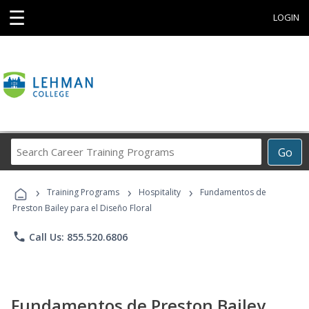
☰
LOGIN
Search
Go
Career
Training
›
›
›
Programs
Training Programs
Hospitality
Fundamentos de
Preston Bailey para el Diseño Floral
phone
Call Us: 855.520.6806
Fundamentos de Preston Bailey