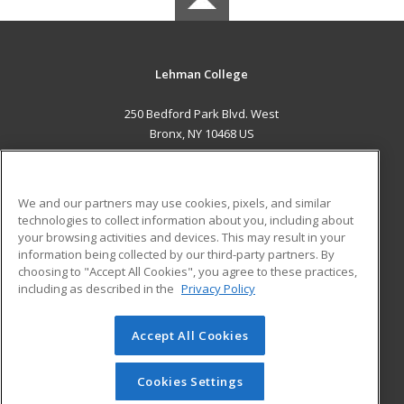
Lehman College
250 Bedford Park Blvd. West
Bronx, NY 10468 US
MAIN CONTENT
Career Training
We and our partners may use cookies, pixels, and similar
technologies to collect information about you, including about
ADDITIONAL RESOURCES
your browsing activities and devices. This may result in your
information being collected by our third-party partners. By
Military
Student Blog
choosing to "Accept All Cookies", you agree to these practices,
Financial Assistance
including as described in the
Privacy Policy
Help
Accept All Cookies
© 2026 ed2go, a division of Cengage Learning. All rights
reserved. The material on this site cannot be reproduced or
redistributed unless you have obtained prior written
Cookies Settings
permission from Cengage Learning.
Privacy Policy