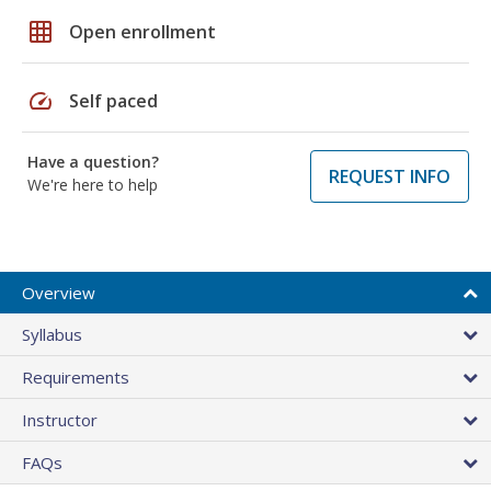
grid_on
Open enrollment
speed
Self paced
Have a question?
REQUEST INFO
We're here to help
Overview
Syllabus
Requirements
Instructor
FAQs