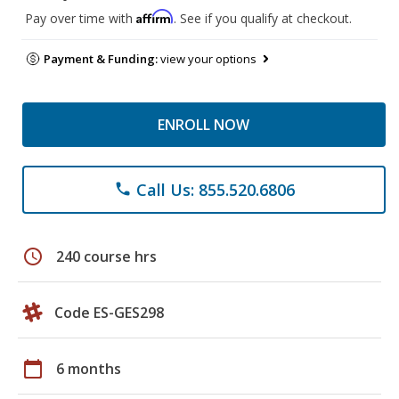
Affirm
Pay over time with
. See if you qualify at checkout.
Payment & Funding:
view your options
ENROLL NOW
Call Us: 855.520.6806
phone
schedule
240 course hrs
Code ES-GES298
calendar_today
6 months