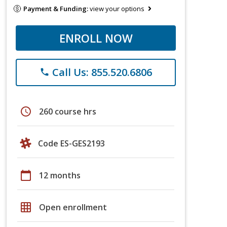
Payment & Funding:
view your options
ENROLL NOW
Call Us: 855.520.6806
phone
schedule
260 course hrs
Code ES-GES2193
calendar_today
12 months
grid_on
Open enrollment