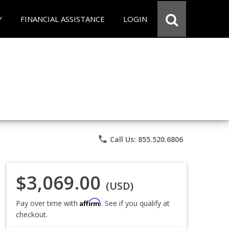
Y
FINANCIAL ASSISTANCE
LOGIN
phone
Call Us: 855.520.6806
$3,069.00
(USD)
Affirm
Pay over time with
. See if you qualify at
checkout.