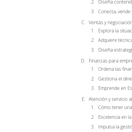
Diseña conteni
Conecta, vende 
Ventas y negociació
Explora la situa
Adquiere técnica
Diseña estrategi
Finanzas para empr
Ordena las fina
Gestiona el din
Emprende en Es
Atención y servicio al
Cómo tener una 
Excelencia en la
Impulsa la gestió