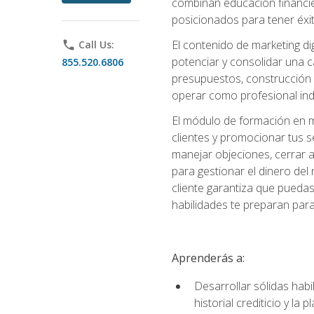
combinan educación financiera
posicionados para tener éxi
El contenido de marketing dig
phone
Call Us:
potenciar y consolidar una c
855.520.6806
presupuestos, construcción d
operar como profesional in
El módulo de formación en ma
clientes y promocionar tus s
manejar objeciones, cerrar 
para gestionar el dinero del n
cliente garantiza que pueda
habilidades te preparan para
Aprenderás a:
Desarrollar sólidas habi
historial crediticio y la 