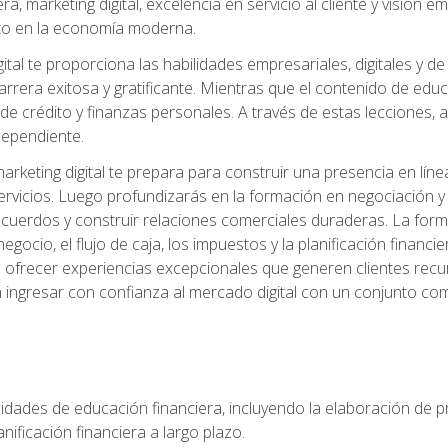
, marketing digital, excelencia en servicio al cliente y visión
to en la economía moderna.
ital te proporciona las habilidades empresariales, digitales y d
arrera exitosa y gratificante. Mientras que el contenido de edu
e crédito y finanzas personales. A través de estas lecciones, ad
dependiente.
rketing digital te prepara para construir una presencia en línea
ervicios. Luego profundizarás en la formación en negociación y 
acuerdos y construir relaciones comerciales duraderas. La fo
egocio, el flujo de caja, los impuestos y la planificación financi
s ofrecer experiencias excepcionales que generen clientes rec
 ingresar con confianza al mercado digital con un conjunto com
lidades de educación financiera, incluyendo la elaboración de p
planificación financiera a largo plazo.